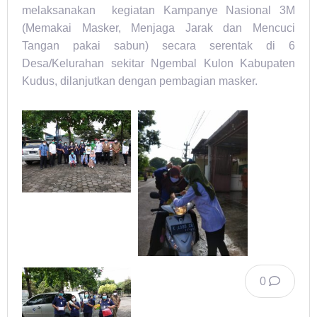
melaksanakan kegiatan Kampanye Nasional 3M
(Memakai Masker, Menjaga Jarak dan Mencuci
Tangan pakai sabun) secara serentak di 6
Desa/Kelurahan sekitar Ngembal Kulon Kabupaten
Kudus, dilanjutkan dengan pembagian masker.
0