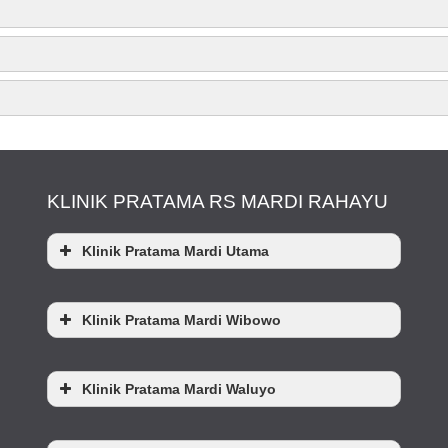
Phacoemulsifikasi
Monitor Central
USG 4 dimensi
Defibrilator Pacing External
Rontgen dan Rontgen Mobile
Cath Lab
Serologi
Analisa gas darah
LCS dan pleura
KLINIK PRATAMA RS MARDI RAHAYU
ty Daily Living
)
Klinik Pratama Mardi Utama
Pap smear
Klinik Pratama Mardi Wibowo
Frozen section / potong beku
Klinik Pratama Mardi Waluyo