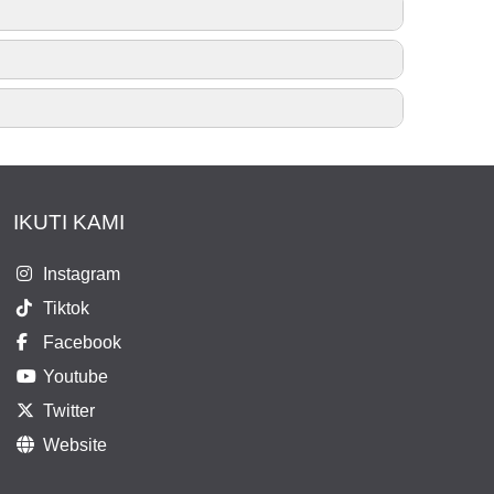
Radio Frekuensi
USG, Echocardiogram
Fluoroskopi
Dan peralatan pendukung lainnya
Panaromic dan Cephalometry
MRI 1.5 Tesla
IKUTI KAMI
Instagram
Tiktok
Facebook
Youtube
Twitter
Website