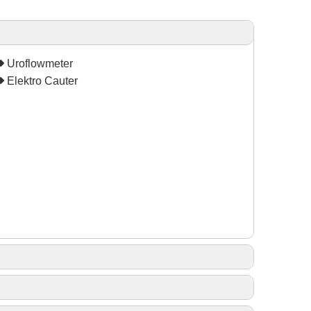
Uroflowmeter
Elektro Cauter
Holmium Laser (RIRS)
Mikroskope Bedah
Monitor Bedside