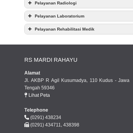
PCNL
Pelayanan Radiologi
Ventilator Anak
ESWL
Suction Central
Pelayanan Laboratorium
Digital Substraction Angiography (DSA)
MSCT 128 Slices
Pelayanan Rehabilitasi Medik
Hematologi
Okupasi Terapi
Hemostasis
Kimia darah
Snozellen
Sperma
RS MARDI RAHAYU
Sensori Integrasi
Urinalisa
Latihan Aktivitas Kehidupan sehari - hari (
Activi
Narkoba
Alamat
Proper Body Mekanik
Jl. AKBP R Agil Kusumadya, 110 Kudus - Jawa
Analisa Persiapan Kerja
Tengah 59346
Latihan Rileksasi
Biopsi
Lihat Peta
Analisa Intervensial Persepso
Sitologi
Kognitif
Telephone
Psikomotor Pre Akademik/ Alademik Skill
(0291) 438234
Fungsi Tangan
Kultur darah
(0291) 434711, 438398
Behaviour Wicara
Kultur urine