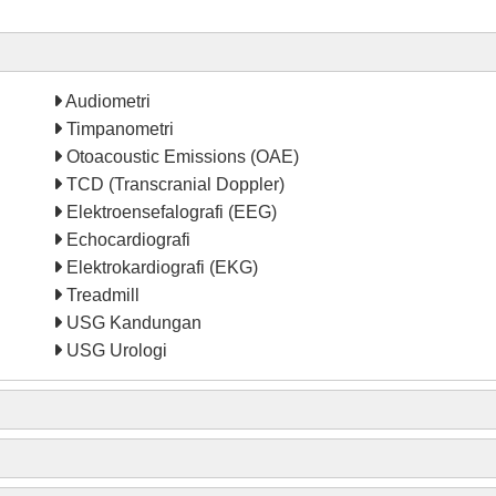
Audiometri
Timpanometri
Otoacoustic Emissions (OAE)
TCD (Transcranial Doppler)
Elektroensefalografi (EEG)
Echocardiografi
Elektrokardiografi (EKG)
Treadmill
USG Kandungan
USG Urologi
C-Arm
Endoscopy
Ventilator Bayi