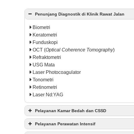
Penunjang Diagnostik di Klinik Rawat Jalan
Biometri
Keratometri
Funduskopi
OCT (
Optical Coherence Tomography
)
Refraktometri
USG Mata
Laser Photocoagulator
Tonometri
Retinometri
Laser Nd:YAG
Pelayanan Kamar Bedah dan CSSD
Laparaskopi
Pelayanan Perawatan Intensif
Endourologi
Ventilator Dewasa