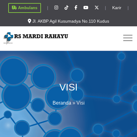
|
|
Karir
|
Ambulans
Jl. AKBP Agil Kusumadya No.110 Kudus
VISI
Beranda
»
Visi