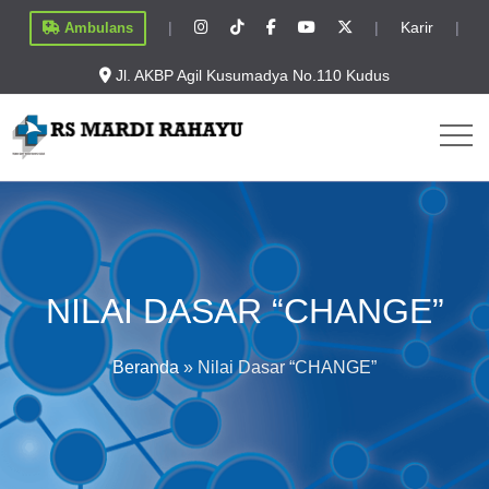
|
|
Karir
|
Ambulans
Jl. AKBP Agil Kusumadya No.110 Kudus
NILAI DASAR “CHANGE”
Beranda
»
Nilai Dasar “CHANGE”