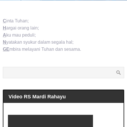
C
inta Tuhan;
H
argai orang lain;
A
ku mau peduli;
N
yatakan syukur dalam segala hal;
GE
mbira melayani Tuhan dan sesama.
Video RS Mardi Rahayu