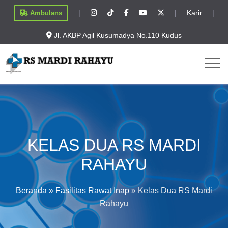
|
|
Karir
|
Ambulans
Jl. AKBP Agil Kusumadya No.110 Kudus
KELAS DUA RS MARDI
RAHAYU
Beranda
»
Fasilitas Rawat Inap
»
Kelas Dua RS Mardi
Rahayu